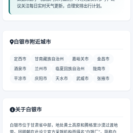
议关注每日实时天气更新，合理安排出行计划。
白银市附近城市
定西市
甘南藏族自治州
嘉峪关市
金昌市
酒泉市
兰州市
临夏回族自治州
陇南市
平凉市
庆阳市
天水市
武威市
张掖市
关于白银市
白银市位于甘肃省中部，地处黄土高原和腾格里沙漠过渡地
带。因明朝在此设立官方采银机构而得名“白银厂”，简称白