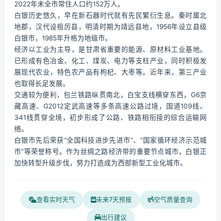
2022年末全市常住人口约152万人。
白银历史悠久，早在新石器时代就有先民繁衍生息。秦时属北
地郡，汉代设祖厉县，明清时期为靖远县地，1956年设立县级
白银市，1985年升格为地级市。
经济以工业为主导，是甘肃省重要的能源、原材料工业基地。
已形成有色冶金、化工、煤炭、电力等支柱产业，同时积极发
展现代农业，特色农产品有枸杞、大枣等。近年来，第三产业
也取得长足发展。
交通较为便利，包兰铁路纵贯南北，白宝支线横穿东西，G6京
藏高速、G2012定武高速等多条高速公路过境，国道109线、
341线贯穿全境，初步形成了公路、铁路相衔接的综合运输网
络。
白银市先后荣获“全国科技进步先进市”、“国家循环经济示范城
市”等荣誉称号。作为丝绸之路经济带的重要节点城市，白银正
加快转型升级步伐，努力打造成为西部新型工业化城市。
查看实时天气
未来7天预报
空气质量查询
出行建议