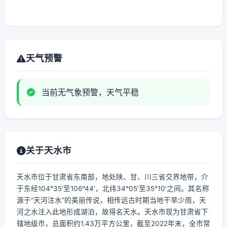
天气预警
当前无气象预警，天气平稳
关于天水市
天水市位于甘肃省东南部，地处陕、甘、川三省交界地带，介
于东经104°35′至106°44′，北纬34°05′至35°10′之间。其名称
源于“天河注水”的美丽传说，相传远古时期当地干旱少雨，天
河之水注入此地形成湖泊，故得名天水。天水市现为甘肃省下
辖地级市，总面积约1.43万平方公里，截至2022年末，全市常