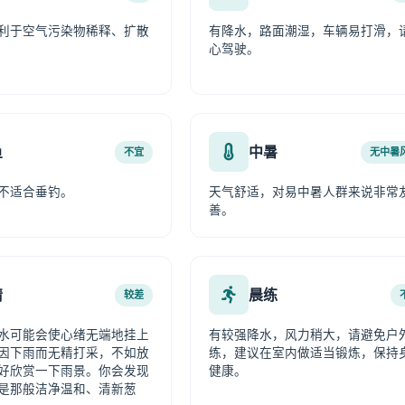
利于空气污染物稀释、扩散
有降水，路面潮湿，车辆易打滑，
心驾驶。
鱼
中暑
不宜
无中暑
不适合垂钓。
天气舒适，对易中暑人群来说非常
善。
情
晨练
较差
水可能会使心绪无端地挂上
有较强降水，风力稍大，请避免户
因下雨而无精打采，不如放
练，建议在室内做适当锻炼，保持
好欣赏一下雨景。你会发现
健康。
是那般洁净温和、清新葱