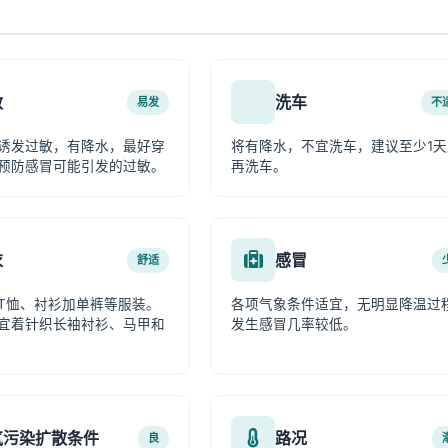
敏
洗车
易发
不
诱发过敏，有降水，最好穿
将有降水，不宜洗车，建议至少1天
预防感冒可能引发的过敏。
再洗车。
衣
感冒
舒适
T恤、衬衫加单裤等服装。
各项气象条件适宜，无明显降温过
宜着针织长袖衬衫、马甲和
发生感冒几率较低。
气污染扩散条件
路况
良