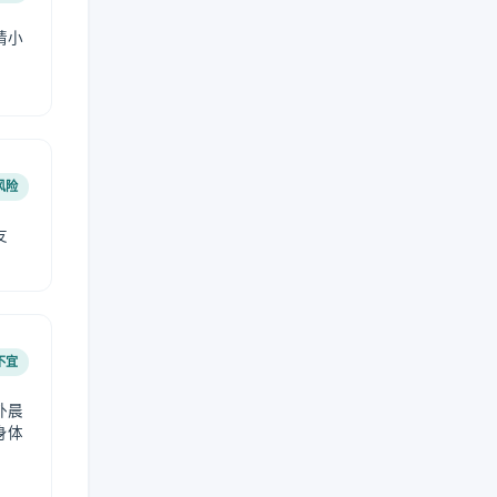
请小
风险
友
不宜
外晨
身体