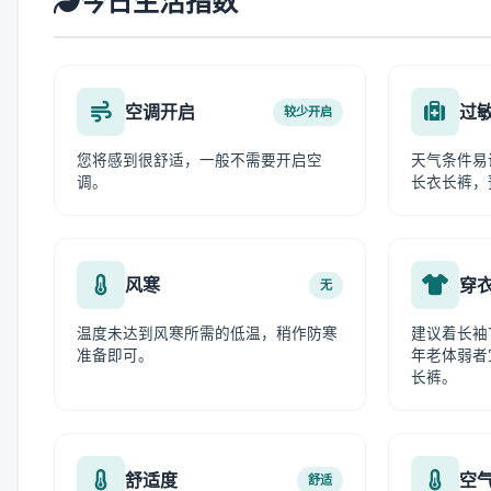
今日生活指数
空调开启
过
较少开启
您将感到很舒适，一般不需要开启空
天气条件易
调。
长衣长裤，
风寒
穿
无
温度未达到风寒所需的低温，稍作防寒
建议着长袖
准备即可。
年老体弱者
长裤。
舒适度
空
舒适