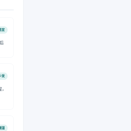
适宜
后
少发
程，
潮湿