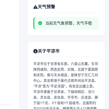
天气预警
当前无气象预警，天气平稳
关于平凉市
平凉市位于甘肃省东部，六盘山东麓，东邻
陕西咸阳，西连定西、白银，北接宁夏固原
和庆阳，南与天水相连，是陕甘宁交汇几何
中心。其名称源于唐代贞观年间设平凉县，
“平凉”意为“平定凉国”，有安定边疆之意。
平凉市隶属于甘肃省，下辖崆峒区、泾川
县、灵台县、崇信县、华亭市、庄浪县、静
宁县1个区、5个县和1个县级市。总面积约
为11325平方千米，根据第七次人口普查数