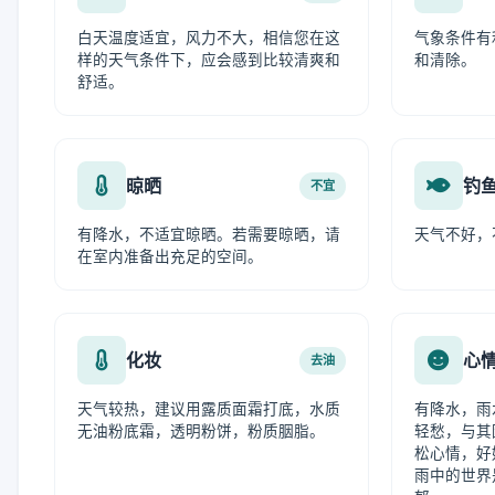
白天温度适宜，风力不大，相信您在这
气象条件有
样的天气条件下，应会感到比较清爽和
和清除。
舒适。
晾晒
钓
不宜
有降水，不适宜晾晒。若需要晾晒，请
天气不好，
在室内准备出充足的空间。
化妆
心
去油
天气较热，建议用露质面霜打底，水质
有降水，雨
无油粉底霜，透明粉饼，粉质胭脂。
轻愁，与其
松心情，好
雨中的世界