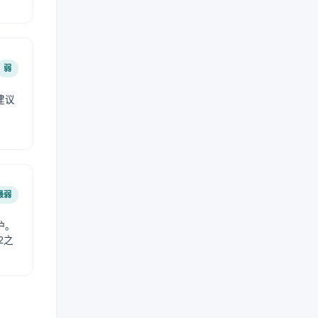
弱
建议
。
最弱
护。
2之