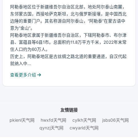
阿勒泰地区位于新疆维吾尔自治区北部，地处阿尔泰山南麓，
东邻蒙古国，西接哈萨克斯坦，北与俄罗斯接壤，是中国西北
边陲的重要门户。其名称源自阿尔泰山，“阿勒泰”在蒙古语中
意为“金山”。
阿勒泰地区隶属于新疆维吾尔自治区，下辖阿勒泰市、布尔津
县、富蕴县等6县1市。总面积约11.8万平方千米，2022年末常
住人口约为60万人。
历史上，阿勒泰地区是古丝绸之路北道的重要通道，自汉代起
就纳入中...
查看更多介绍
友情链接
pkienl天气网
hwxfd天气网
cylkh天气网
jsbs06天气网
qynzj天气网
cwyarid天气网