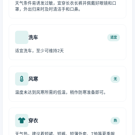
天气条件易诱发过敏，宜穿长衣长裤并佩戴好眼镜和口
罩，外出归来时及时清洁手和口鼻。
洗车
适宜
适宜洗车，至少可维持2天
风寒
无
温度未达到风寒所需的低温，稍作防寒准备即可。
穿衣
热
天气热，建议着短裙、短裤、短薄外套、T恤等夏季服