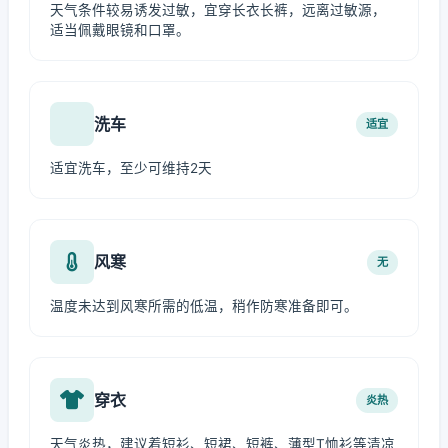
天气条件较易诱发过敏，宜穿长衣长裤，远离过敏源，
适当佩戴眼镜和口罩。
洗车
适宜
适宜洗车，至少可维持2天
风寒
无
温度未达到风寒所需的低温，稍作防寒准备即可。
穿衣
炎热
天气炎热，建议着短衫、短裙、短裤、薄型T恤衫等清凉