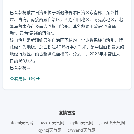
巴音郭楞蒙古自治州位于新疆维吾尔自治区东南部，东邻甘
肃、青海，南接西藏自治区，西连和田地区、阿克苏地区，北
靠乌鲁木齐市及昌吉回族自治州。其名称源于蒙语“巴音郭
勒”，意为“富饶的河流”。
该自治州是新疆维吾尔自治区下辖的一个少数民族自治州，行
政级别为地级。总面积达47.15万平方千米，是中国面积最大的
地级行政区，约占新疆总面积的四分之一；2022年末常住人
口约160万人。
巴音郭楞...
查看更多介绍
友情链接
pkienl天气网
hwxfd天气网
cylkh天气网
jsbs06天气网
qynzj天气网
cwyarid天气网