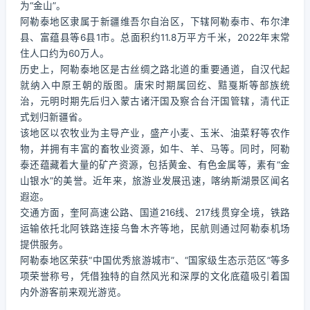
为“金山”。
阿勒泰地区隶属于新疆维吾尔自治区，下辖阿勒泰市、布尔津
县、富蕴县等6县1市。总面积约11.8万平方千米，2022年末常
住人口约为60万人。
历史上，阿勒泰地区是古丝绸之路北道的重要通道，自汉代起
就纳入中原王朝的版图。唐宋时期属回纥、黠戛斯等部族统
治，元明时期先后归入蒙古诸汗国及察合台汗国管辖，清代正
式划归新疆省。
该地区以农牧业为主导产业，盛产小麦、玉米、油菜籽等农作
物，并拥有丰富的畜牧业资源，如牛、羊、马等。同时，阿勒
泰还蕴藏着大量的矿产资源，包括黄金、有色金属等，素有“金
山银水”的美誉。近年来，旅游业发展迅速，喀纳斯湖景区闻名
遐迩。
交通方面，奎阿高速公路、国道216线、217线贯穿全境，铁路
运输依托北阿铁路连接乌鲁木齐等地，民航则通过阿勒泰机场
提供服务。
阿勒泰地区荣获“中国优秀旅游城市”、“国家级生态示范区”等多
项荣誉称号，凭借独特的自然风光和深厚的文化底蕴吸引着国
内外游客前来观光游览。