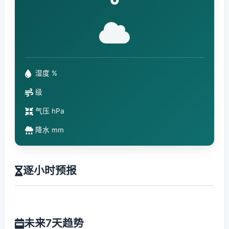
°
湿度 %
级
气压 hPa
降水 mm
逐小时预报
未来7天趋势