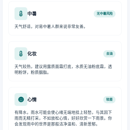
中暑
无中暑风险
天气舒适，对易中暑人群来说非常友善。
化妆
去油
天气较热，建议用露质面霜打底，水质无油粉底霜，透
明粉饼，粉质胭脂。
心情
较差
有降水，雨水可能会使心绪无端地挂上轻愁，与其因下
雨而无精打采，不如放松心情，好好欣赏一下雨景。你
会发现雨中的世界是那般洁净温和、清新葱郁。