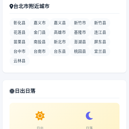
台北市附近城市
彰化县
嘉义市
嘉义县
新竹市
新竹县
花莲县
金门县
高雄市
基隆市
连江县
苗栗县
南投县
新北市
澎湖县
屏东县
台中市
台南市
台东县
桃园县
宜兰县
云林县
日出日落
日出
日落