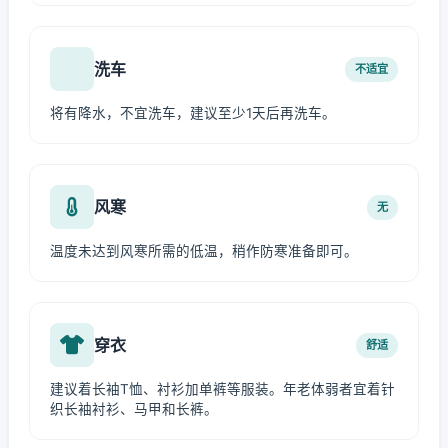
洗车
不适宜
将有降水，不宜洗车，建议至少1天后再洗车。
风寒
无
温度未达到风寒所需的低温，稍作防寒准备即可。
穿衣
舒适
建议着长袖T恤、衬衫加单裤等服装。年老体弱者宜着针
织长袖衬衫、马甲和长裤。