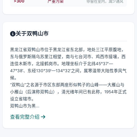
>300
严重污染
停留在室内，减少通风
关于双鸭山市
黑龙江省双鸭山市位于黑龙江省东北部，地处三江平原腹地，
东与俄罗斯隔乌苏里江相望，南与七台河市、鸡西市接壤，西
连佳木斯市，北接鹤岗市。地理坐标介于北纬45°37′—
47°38′、东经130°39′—134°32′之间，属寒温带大陆性季风气
候。
“双鸭山”之名源于市区东部两座形似鸭子的山峰——大雁山与
小雁山（后演称双鸭山），清光绪年间已有此称，1954年正式
设立省辖市。
双鸭山市为黑...
查看完整介绍