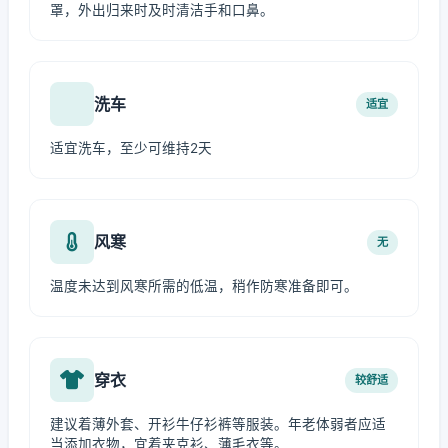
罩，外出归来时及时清洁手和口鼻。
洗车
适宜
适宜洗车，至少可维持2天
风寒
无
温度未达到风寒所需的低温，稍作防寒准备即可。
穿衣
较舒适
建议着薄外套、开衫牛仔衫裤等服装。年老体弱者应适
当添加衣物，宜着夹克衫、薄毛衣等。