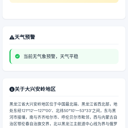
天气预警
当前无气象预警，天气平稳
关于大兴安岭地区
黑龙江省大兴安岭地区位于中国最北端、黑龙江省西北部，地
处东经121°12′—127°00′、北纬50°10′—53°33′之间，东与黑
河市接壤，南与齐齐哈尔市、呼伦贝尔市毗邻，西与内蒙古自
治区鄂伦春自治旗交界，北以黑龙江主航道中心线为界与俄罗