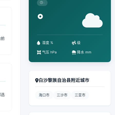
:
°
免前
湿度 %
级
气压 hPa
降水 mm
白沙黎族自治县附近城市
部选
海口市
三沙市
三亚市