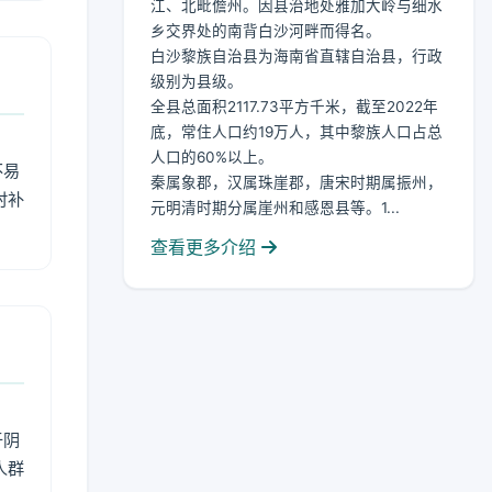
江、北毗儋州。因县治地处雅加大岭与细水
乡交界处的南背白沙河畔而得名。
白沙黎族自治县为海南省直辖自治县，行政
级别为县级。
全县总面积2117.73平方千米，截至2022年
底，常住人口约19万人，其中黎族人口占总
人口的60%以上。
不易
秦属象郡，汉属珠崖郡，唐宋时期属振州，
时补
元明清时期分属崖州和感恩县等。1...
查看更多介绍
于阴
人群