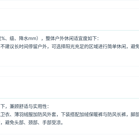
%、级、降水mm），整体户外休闲适宜度如下：
，不建议长时间停留户外，可选择阳光充足的区域进行简单休闲，避
如下，兼顾舒适与实用性：
绒卫衣、薄羽绒服加防风外套，下装搭配加绒保暖裤与防风长裤，脚
套，避免头部、颈部、手部受凉。