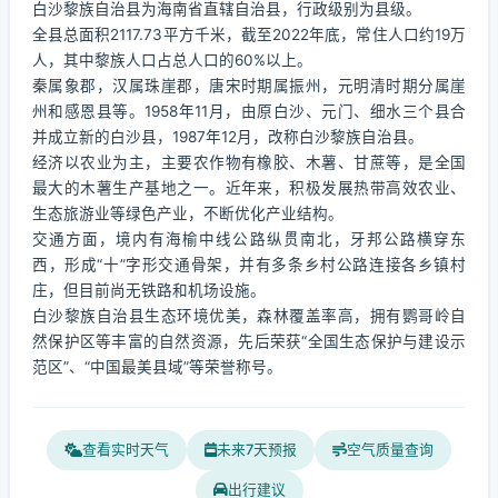
白沙黎族自治县为海南省直辖自治县，行政级别为县级。
全县总面积2117.73平方千米，截至2022年底，常住人口约19万
人，其中黎族人口占总人口的60%以上。
秦属象郡，汉属珠崖郡，唐宋时期属振州，元明清时期分属崖
州和感恩县等。1958年11月，由原白沙、元门、细水三个县合
并成立新的白沙县，1987年12月，改称白沙黎族自治县。
经济以农业为主，主要农作物有橡胶、木薯、甘蔗等，是全国
最大的木薯生产基地之一。近年来，积极发展热带高效农业、
生态旅游业等绿色产业，不断优化产业结构。
交通方面，境内有海榆中线公路纵贯南北，牙邦公路横穿东
西，形成“十”字形交通骨架，并有多条乡村公路连接各乡镇村
庄，但目前尚无铁路和机场设施。
白沙黎族自治县生态环境优美，森林覆盖率高，拥有鹦哥岭自
然保护区等丰富的自然资源，先后荣获“全国生态保护与建设示
范区”、“中国最美县域”等荣誉称号。
查看实时天气
未来7天预报
空气质量查询
出行建议