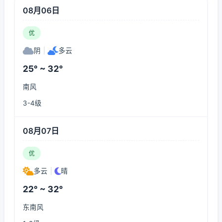
08月06日
优
阴
|
多云
25° ~ 32°
南风
3-4级
08月07日
优
多云
|
晴
22° ~ 32°
东南风