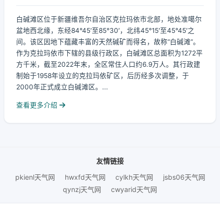
白碱滩区位于新疆维吾尔自治区克拉玛依市北部，地处准噶尔
盆地西北缘，东经84°45′至85°30′，北纬45°15′至45°45′之
间。该区因地下蕴藏丰富的天然碱矿而得名，故称“白碱滩”。
作为克拉玛依市下辖的县级行政区，白碱滩区总面积为1272平
方千米，截至2022年末，全区常住人口约6.9万人。其行政建
制始于1958年设立的克拉玛依矿区，后历经多次调整，于
2000年正式成立白碱滩区。...
查看更多介绍
友情链接
pkienl天气网
hwxfd天气网
cylkh天气网
jsbs06天气网
qynzj天气网
cwyarid天气网