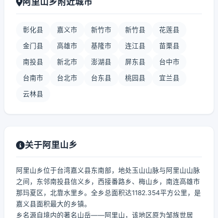
阿里山乡附近城市
彰化县
嘉义市
新竹市
新竹县
花莲县
金门县
高雄市
基隆市
连江县
苗栗县
南投县
新北市
澎湖县
屏东县
台中市
台南市
台北市
台东县
桃园县
宜兰县
云林县
关于阿里山乡
阿里山乡位于台湾嘉义县东南部，地处玉山山脉与阿里山山脉
之间，东邻南投县信义乡，西接番路乡、梅山乡，南连高雄市
那玛夏区，北靠水里乡。全乡总面积达1182.354平方公里，是
嘉义县面积最大的乡镇。
乡名源自境内的著名山岳——阿里山，该地区原为邹族世居