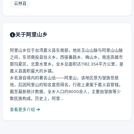
云林县
关于阿里山乡
阿里山乡位于台湾嘉义县东南部，地处玉山山脉与阿里山山脉
之间，东邻南投县信义乡，西接番路乡、梅山乡，南连高雄市
那玛夏区，北靠水里乡。全乡总面积达1182.354平方公里，是
嘉义县面积最大的乡镇。
乡名源自境内的著名山岳——阿里山，该地区原为邹族世居
地，后因阿里山的知名度而得名。行政上隶属于嘉义县管辖。
截至最新统计数据，全乡人口约6000余人，主要由邹族等少
数民族构成。历史上，阿里...
查看更多介绍