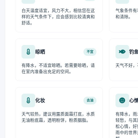
白天温度适宜，风力不大，相信您在这
气象条件有
样的天气条件下，应会感到比较清爽和
和清除。
舒适。
晾晒
钓
不宜
有降水，不适宜晾晒。若需要晾晒，请
天气不好，
在室内准备出充足的空间。
化妆
心
去油
天气较热，建议用露质面霜打底，水质
有降水，雨
无油粉底霜，透明粉饼，粉质胭脂。
轻愁，与其
松心情，好
雨中的世界