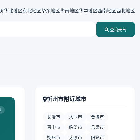
页
华北地区
东北地区
华东地区
华南地区
华中地区
西南地区
西北地区
查询天气
忻州市附近城市
5
长治市
大同市
晋城市
晋中市
临汾市
吕梁市
朔州市
太原市
阳泉市