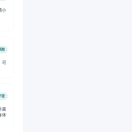
请小
风险
，可
不宜
外晨
身体