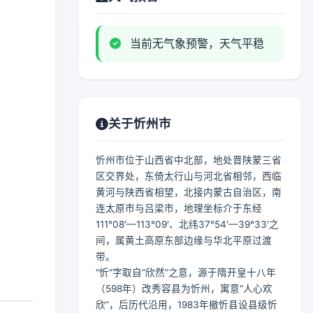
当前无气象预警，天气平稳
关于忻州市
忻州市位于山西省中北部，地处晋陕蒙三省
区交界处，东倚太行山与河北省相邻，西临
黄河与陕西省相望，北接内蒙古自治区，南
连太原市与吕梁市，地理坐标介于东经
111°08′—113°09′、北纬37°54′—39°33′之
间，属黄土高原东部边缘与华北平原过渡
带。
“忻”字取自“欣然”之意，源于隋开皇十八年
（598年）改秀容县为忻州，寓意“人心欢
欣”，后历代沿用，1983年撤忻县设县级忻