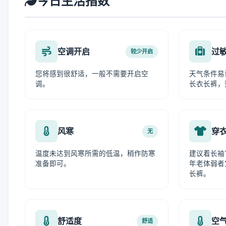
今日生活指数
空调开启
过
较少开启
您将感到很舒适，一般不需要开启空
天气条件易
调。
长衣长裤，
风寒
穿
无
温度未达到风寒所需的低温，稍作防寒
建议着长袖
准备即可。
年老体弱者
长裤。
舒适度
空
舒适