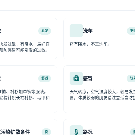
敏
洗车
易发
不
诱发过敏，有降水，最好穿
将有降水，不宜洗车。
预防感冒可能引发的过敏。
衣
感冒
舒适
较
T恤、衬衫加单裤等服装。
天气转凉，空气湿度较大，较易发
宜着针织长袖衬衫、马甲和
冒，体质较弱的朋友请注意适当防
气污染扩散条件
路况
良