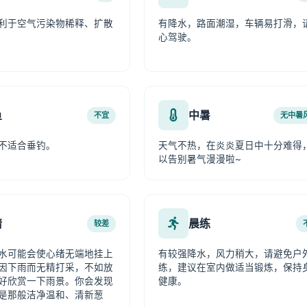
利于空气污染物稀释、扩散
有降水，路面潮湿，车辆易打滑，
心驾驶。
鱼
中暑
不宜
无中暑
不适合垂钓。
天气不热，在炎炎夏日中十分难得
以告别暑气漫漫啦~
情
晨练
较差
水可能会使心绪无端地挂上
有较强降水，风力稍大，请避免户
因下雨而无精打采，不如放
练，建议在室内做适当锻炼，保持
好欣赏一下雨景。你会发现
健康。
是那般洁净温和、清新葱