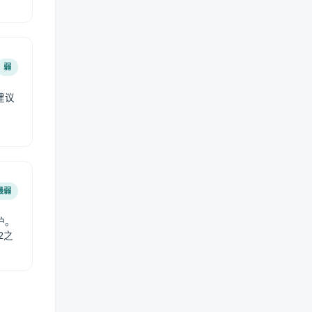
弱
建议
。
最弱
护。
2之