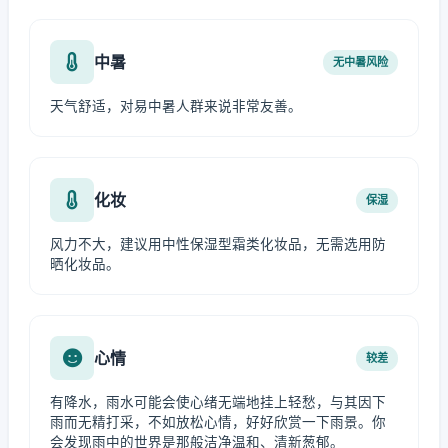
中暑
无中暑风险
天气舒适，对易中暑人群来说非常友善。
化妆
保湿
风力不大，建议用中性保湿型霜类化妆品，无需选用防
晒化妆品。
心情
较差
有降水，雨水可能会使心绪无端地挂上轻愁，与其因下
雨而无精打采，不如放松心情，好好欣赏一下雨景。你
会发现雨中的世界是那般洁净温和、清新葱郁。