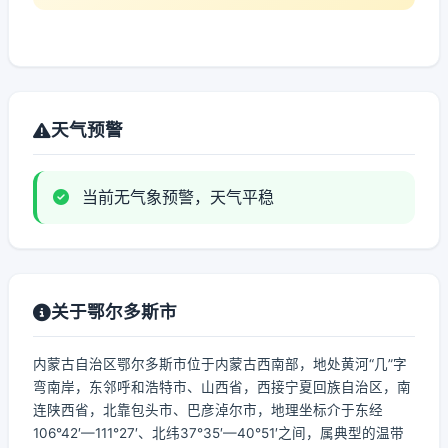
天气预警
当前无气象预警，天气平稳
关于鄂尔多斯市
内蒙古自治区鄂尔多斯市位于内蒙古西南部，地处黄河“几”字
弯南岸，东邻呼和浩特市、山西省，西接宁夏回族自治区，南
连陕西省，北靠包头市、巴彦淖尔市，地理坐标介于东经
106°42′—111°27′、北纬37°35′—40°51′之间，属典型的温带