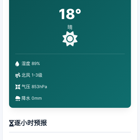
18°
晴
湿度 89%
北风 1-3级
气压 853hPa
降水 0mm
逐小时预报