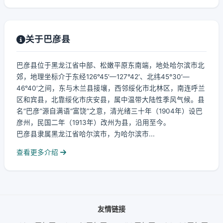
关于巴彦县
巴彦县位于黑龙江省中部、松嫩平原东南端，地处哈尔滨市北
郊，地理坐标介于东经126°45′—127°42′、北纬45°30′—
46°40′之间，东与木兰县接壤，西邻绥化市北林区，南连呼兰
区和宾县，北靠绥化市庆安县，属中温带大陆性季风气候。县
名“巴彦”源自满语“富饶”之意，清光绪三十年（1904年）设巴
彦州，民国二年（1913年）改州为县，沿用至今。
巴彦县隶属黑龙江省哈尔滨市，为哈尔滨市...
查看更多介绍
友情链接