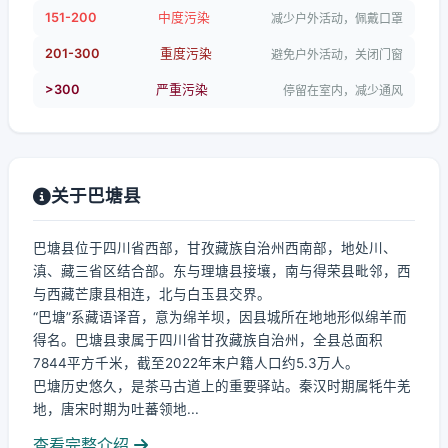
151-200
中度污染
减少户外活动，佩戴口罩
201-300
重度污染
避免户外活动，关闭门窗
>300
严重污染
停留在室内，减少通风
关于巴塘县
巴塘县位于四川省西部，甘孜藏族自治州西南部，地处川、
滇、藏三省区结合部。东与理塘县接壤，南与得荣县毗邻，西
与西藏芒康县相连，北与白玉县交界。
“巴塘”系藏语译音，意为绵羊坝，因县城所在地地形似绵羊而
得名。巴塘县隶属于四川省甘孜藏族自治州，全县总面积
7844平方千米，截至2022年末户籍人口约5.3万人。
巴塘历史悠久，是茶马古道上的重要驿站。秦汉时期属牦牛羌
地，唐宋时期为吐蕃领地...
查看完整介绍