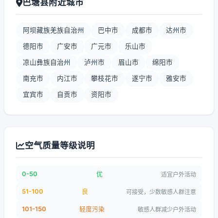
巴塘县附近城市
阿坝藏族羌族自治州
巴中市
成都市
达州市
德阳市
广安市
广元市
乐山市
凉山彝族自治州
泸州市
眉山市
绵阳市
南充市
内江市
攀枝花市
遂宁市
雅安市
宜宾市
自贡市
资阳市
空气质量等级说明
0-50
优
适宜户外活动
51-100
良
可接受，少数敏感人群注意
101-150
轻度污染
敏感人群减少户外活动