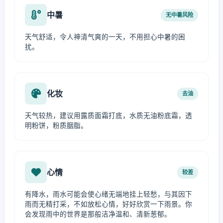
中暑
无中暑风险
天气舒适，令人神清气爽的一天，不用担心中暑的困
扰。
化妆
去油
天气较热，建议用露质面霜打底，水质无油粉底霜，透
明粉饼，粉质胭脂。
心情
较差
有降水，雨水可能会使心绪无端地挂上轻愁，与其因下
雨而无精打采，不如放松心情，好好欣赏一下雨景。你
会发现雨中的世界是那般洁净温和、清新葱郁。