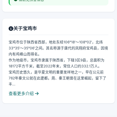
关于宝鸡市
宝鸡市位于陕西省西部，地处东经106°18′～108°02′，北纬
33°35′～35°06′之间。其名称源于唐代的凤翔府宝鸡县，因境
内有鸡峰山而得名。
作为地级市，宝鸡市隶属于陕西省，下辖3区9县，总面积为
18172平方千米，截至2022年末，常住人口约332.1万人。
宝鸡历史悠久，是华夏文明的重要发祥地之一，早在公元前
762年秦文公就在此建都。周、秦王朝曾在这里崛起，留下了
丰...
查看更多介绍