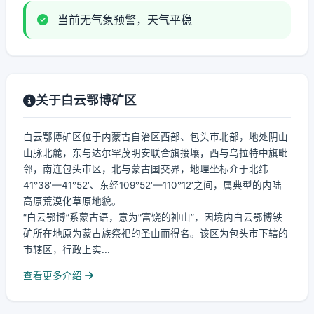
当前无气象预警，天气平稳
关于白云鄂博矿区
白云鄂博矿区位于内蒙古自治区西部、包头市北部，地处阴山
山脉北麓，东与达尔罕茂明安联合旗接壤，西与乌拉特中旗毗
邻，南连包头市区，北与蒙古国交界，地理坐标介于北纬
41°38′—41°52′、东经109°52′—110°12′之间，属典型的内陆
高原荒漠化草原地貌。
“白云鄂博”系蒙古语，意为“富饶的神山”，因境内白云鄂博铁
矿所在地原为蒙古族祭祀的圣山而得名。该区为包头市下辖的
市辖区，行政上实...
查看更多介绍