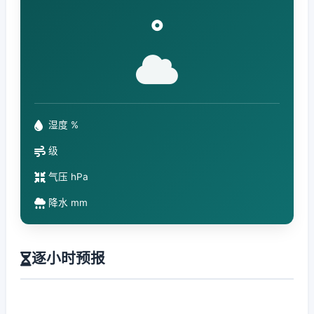
°
湿度 %
级
气压 hPa
降水 mm
逐小时预报