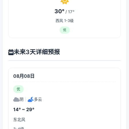
30°
/ 17°
西风 1-3级
优
未来3天详细预报
08月08日
优
阴
|
多云
14° ~ 29°
东北风