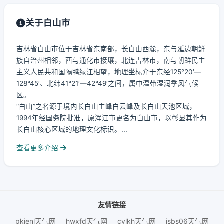
关于白山市
吉林省白山市位于吉林省东南部，长白山西麓，东与延边朝鲜
族自治州相邻，西与通化市接壤，北连吉林市，南与朝鲜民主
主义人民共和国隔鸭绿江相望，地理坐标介于东经125°20′—
128°45′、北纬41°21′—42°49′之间，属中温带湿润季风气候
区。
“白山”之名源于境内长白山主峰白云峰及长白山天池区域，
1994年经国务院批准，原浑江市更名为白山市，以彰显其作为
长白山核心区域的地理文化标识。...
查看更多介绍
友情链接
pkienl天气网
hwxfd天气网
cylkh天气网
jsbs06天气网