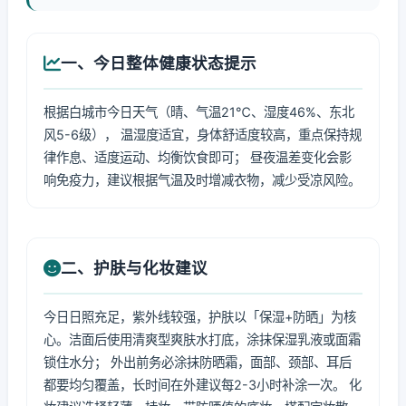
一、今日整体健康状态提示
根据白城市今日天气（晴、气温21℃、湿度46%、东北
风5-6级）， 温湿度适宜，身体舒适度较高，重点保持规
律作息、适度运动、均衡饮食即可； 昼夜温差变化会影
响免疫力，建议根据气温及时增减衣物，减少受凉风险。
二、护肤与化妆建议
今日日照充足，紫外线较强，护肤以「保湿+防晒」为核
心。洁面后使用清爽型爽肤水打底，涂抹保湿乳液或面霜
锁住水分； 外出前务必涂抹防晒霜，面部、颈部、耳后
都要均匀覆盖，长时间在外建议每2-3小时补涂一次。 化