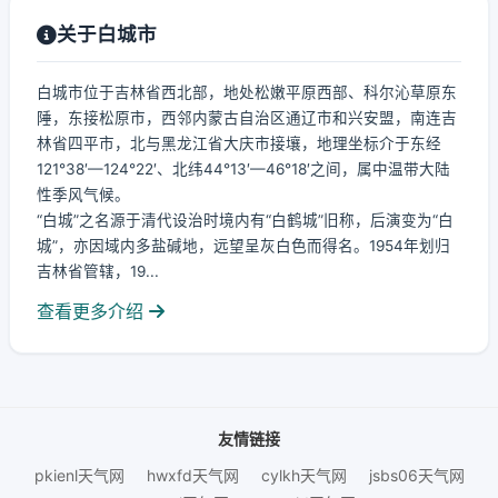
关于白城市
白城市位于吉林省西北部，地处松嫩平原西部、科尔沁草原东
陲，东接松原市，西邻内蒙古自治区通辽市和兴安盟，南连吉
林省四平市，北与黑龙江省大庆市接壤，地理坐标介于东经
121°38′—124°22′、北纬44°13′—46°18′之间，属中温带大陆
性季风气候。
“白城”之名源于清代设治时境内有“白鹤城”旧称，后演变为“白
城”，亦因域内多盐碱地，远望呈灰白色而得名。1954年划归
吉林省管辖，19...
查看更多介绍
友情链接
pkienl天气网
hwxfd天气网
cylkh天气网
jsbs06天气网