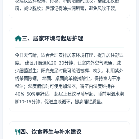
妆建议选择轻薄、持妆、带防晒值的底妆，搭配定妆散
粉，减少脱妆；唇部记得涂抹润唇膏，避免风吹干裂。
三、居家环境与起居护理
今日天气晴，适合合理安排居家环境打理，提升居住舒适
度。 建议开窗通风20-30分钟，让室内外空气流通，减
少细菌滋生；阳光充足时段可晾晒被褥、枕头，利用紫外
线杀菌除螨。 地面、桌面简单擦拭除尘，保持室内干净
整洁；湿度偏低时可使用加湿器，将室内湿度维持在
40%-60%更舒适。 起居上建议早睡早起，睡前用温水泡
脚10-15分钟，促进血液循环，提高睡眠质量。
四、饮食养生与补水建议