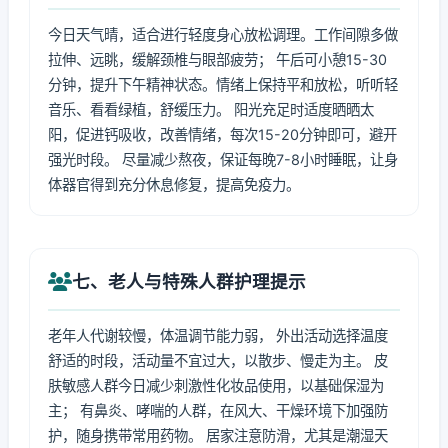
今日天气晴，适合进行轻度身心放松调理。工作间隙多做
拉伸、远眺，缓解颈椎与眼部疲劳； 午后可小憩15-30
分钟，提升下午精神状态。情绪上保持平和放松，听听轻
音乐、看看绿植，舒缓压力。 阳光充足时适度晒晒太
阳，促进钙吸收，改善情绪，每次15-20分钟即可，避开
强光时段。 尽量减少熬夜，保证每晚7-8小时睡眠，让身
体器官得到充分休息修复，提高免疫力。
七、老人与特殊人群护理提示
老年人代谢较慢，体温调节能力弱， 外出活动选择温度
舒适的时段，活动量不宜过大，以散步、慢走为主。 皮
肤敏感人群今日减少刺激性化妆品使用，以基础保湿为
主； 有鼻炎、哮喘的人群，在风大、干燥环境下加强防
护，随身携带常用药物。 居家注意防滑，尤其是潮湿天