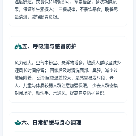
温度舒适，饮食保持均衡即可，荤素搭配，多吃新鲜蔬
果，保证维生素摄入； 三餐规律，不暴饮暴食，晚餐尽
量清淡，减轻肠胃负担。
五、呼吸道与感冒防护
风力较大，空气中粉尘、悬浮物增多，敏感人群尽量减少
迎风长时间停留； 回家后及时清洗面部、鼻腔，减少过
敏原附着。 近期昼夜温差较大，是感冒易发时段，老
人、儿童与体质较弱人群注意加强保暖， 少去人群密集
封闭场所，勤洗手、常通风，提高自身防护意识。
六、日常舒缓与身心调理