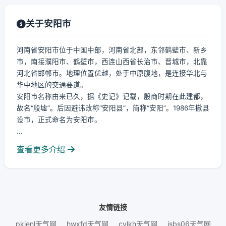
关于安阳市
河南省安阳市位于中国中部，河南省北部，东邻鹤壁市、新乡
市，南接濮阳市、鹤壁市，西连山西省长治市、晋城市，北靠
河北省邯郸市。地理位置优越，处于中原腹地，是连接华北与
华中地区的交通要道。
安阳市名称由来已久，据《史记》记载，殷商时期在此建都，
故名“殷墟”。后因避讳改称“安阳县”，简称“安阳”。1986年撤县
设市，正式命名为安阳市。
...
查看更多介绍
友情链接
pkienl天气网
hwxfd天气网
cylkh天气网
jsbs06天气网