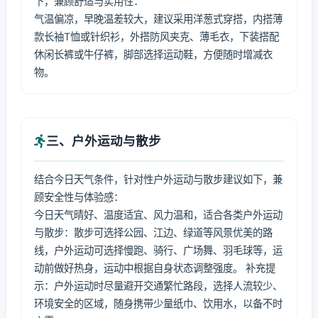
下，兼顾舒适与实用性：
气温偏凉，早晚温差较大，建议采用洋葱式穿搭，内搭薄
款长袖T恤或针织衫，外搭防风夹克、薄毛衣，下装搭配
休闲长裤或牛仔裤，脚部选择运动鞋，方便随时增减衣
物。
三、户外运动与散步
结合今日天气条件，针对性户外运动与散步建议如下，兼
顾安全性与体验感：
今日天气晴好、温度适宜、风力温和，适合各类户外运动
与散步：散步可选择公园、江边、绿道等风景优美的路
线，户外运动可选择慢跑、骑行、广场舞、羽毛球等，运
动前做好热身，运动中根据自身状态调整强度。 补充提
示：户外运动时尽量避开交通繁忙路段，选择人流较少、
环境安全的区域，随身携带少量纸巾、饮用水，以备不时