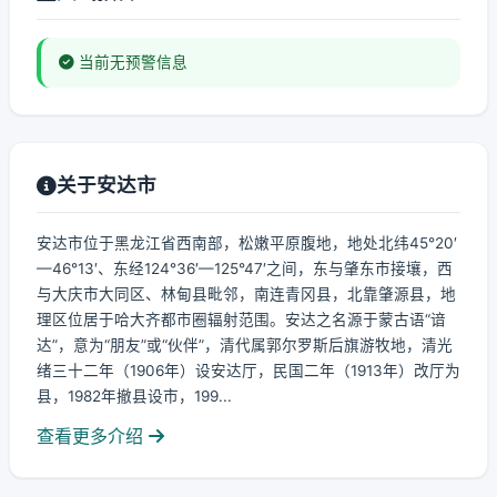
当前无预警信息
关于安达市
安达市位于黑龙江省西南部，松嫩平原腹地，地处北纬45°20′
—46°13′、东经124°36′—125°47′之间，东与肇东市接壤，西
与大庆市大同区、林甸县毗邻，南连青冈县，北靠肇源县，地
理区位居于哈大齐都市圈辐射范围。安达之名源于蒙古语“谙
达”，意为“朋友”或“伙伴”，清代属郭尔罗斯后旗游牧地，清光
绪三十二年（1906年）设安达厅，民国二年（1913年）改厅为
县，1982年撤县设市，199...
查看更多介绍