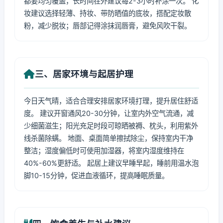
都要均匀覆盖，长时间在外建议每2-3小时补涂一次。 化
妆建议选择轻薄、持妆、带防晒值的底妆，搭配定妆散
粉，减少脱妆；唇部记得涂抹润唇膏，避免风吹干裂。
三、居家环境与起居护理
今日天气晴，适合合理安排居家环境打理，提升居住舒适
度。 建议开窗通风20-30分钟，让室内外空气流通，减
少细菌滋生；阳光充足时段可晾晒被褥、枕头，利用紫外
线杀菌除螨。 地面、桌面简单擦拭除尘，保持室内干净
整洁；湿度偏低时可使用加湿器，将室内湿度维持在
40%-60%更舒适。 起居上建议早睡早起，睡前用温水泡
脚10-15分钟，促进血液循环，提高睡眠质量。