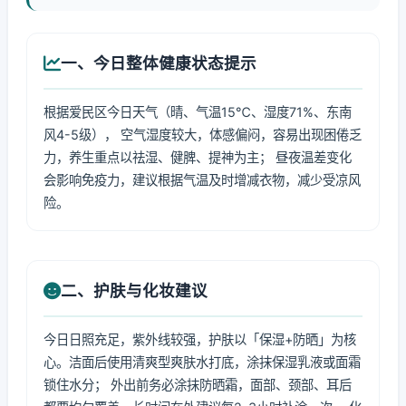
一、今日整体健康状态提示
根据爱民区今日天气（晴、气温15℃、湿度71%、东南
风4-5级）， 空气湿度较大，体感偏闷，容易出现困倦乏
力，养生重点以祛湿、健脾、提神为主； 昼夜温差变化
会影响免疫力，建议根据气温及时增减衣物，减少受凉风
险。
二、护肤与化妆建议
今日日照充足，紫外线较强，护肤以「保湿+防晒」为核
心。洁面后使用清爽型爽肤水打底，涂抹保湿乳液或面霜
锁住水分； 外出前务必涂抹防晒霜，面部、颈部、耳后