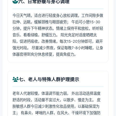
六、日常舒缓与身心调理
今日天气晴，适合进行轻度身心放松调理。工作间隙多做
拉伸、远眺，缓解颈椎与眼部疲劳； 午后可小憩15-30
分钟，提升下午精神状态。情绪上保持平和放松，听听轻
音乐、看看绿植，舒缓压力。 阳光充足时适度晒晒太
阳，促进钙吸收，改善情绪，每次15-20分钟即可，避开
强光时段。 尽量减少熬夜，保证每晚7-8小时睡眠，让身
体器官得到充分休息修复，提高免疫力。
七、老人与特殊人群护理提示
老年人代谢较慢，体温调节能力弱， 外出活动选择温度
舒适的时段，活动量不宜过大，以散步、慢走为主。 皮
肤敏感人群今日减少刺激性化妆品使用，以基础保湿为
主； 有鼻炎、哮喘的人群，在风大、干燥环境下加强防