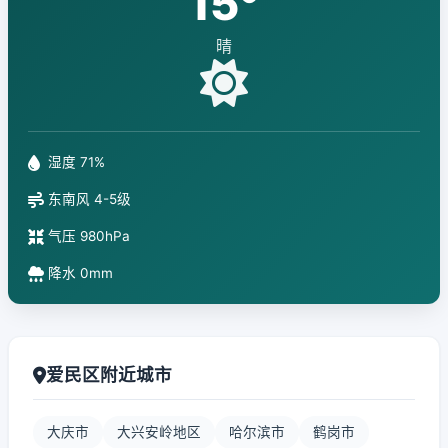
15°
晴
湿度 71%
东南风 4-5级
气压 980hPa
降水 0mm
爱民区附近城市
大庆市
大兴安岭地区
哈尔滨市
鹤岗市