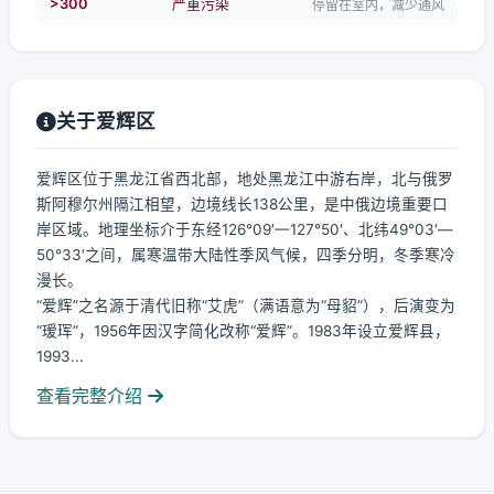
>300
严重污染
停留在室内，减少通风
关于爱辉区
爱辉区位于黑龙江省西北部，地处黑龙江中游右岸，北与俄罗
斯阿穆尔州隔江相望，边境线长138公里，是中俄边境重要口
岸区域。地理坐标介于东经126°09′—127°50′、北纬49°03′—
50°33′之间，属寒温带大陆性季风气候，四季分明，冬季寒冷
漫长。
“爱辉”之名源于清代旧称“艾虎”（满语意为“母貂”），后演变为
“瑷珲”，1956年因汉字简化改称“爱辉”。1983年设立爱辉县，
1993...
查看完整介绍