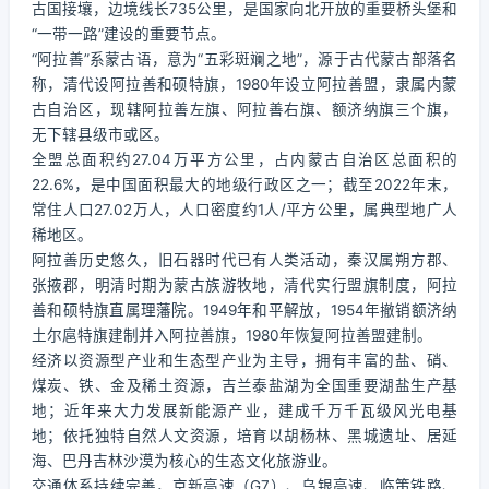
古国接壤，边境线长735公里，是国家向北开放的重要桥头堡和
“一带一路”建设的重要节点。
“阿拉善”系蒙古语，意为“五彩斑斓之地”，源于古代蒙古部落名
称，清代设阿拉善和硕特旗，1980年设立阿拉善盟，隶属内蒙
古自治区，现辖阿拉善左旗、阿拉善右旗、额济纳旗三个旗，
无下辖县级市或区。
全盟总面积约27.04万平方公里，占内蒙古自治区总面积的
22.6%，是中国面积最大的地级行政区之一；截至2022年末，
常住人口27.02万人，人口密度约1人/平方公里，属典型地广人
稀地区。
阿拉善历史悠久，旧石器时代已有人类活动，秦汉属朔方郡、
张掖郡，明清时期为蒙古族游牧地，清代实行盟旗制度，阿拉
善和硕特旗直属理藩院。1949年和平解放，1954年撤销额济纳
土尔扈特旗建制并入阿拉善旗，1980年恢复阿拉善盟建制。
经济以资源型产业和生态型产业为主导，拥有丰富的盐、硝、
煤炭、铁、金及稀土资源，吉兰泰盐湖为全国重要湖盐生产基
地；近年来大力发展新能源产业，建成千万千瓦级风光电基
地；依托独特自然人文资源，培育以胡杨林、黑城遗址、居延
海、巴丹吉林沙漠为核心的生态文化旅游业。
交通体系持续完善，京新高速（G7）、乌银高速、临策铁路、