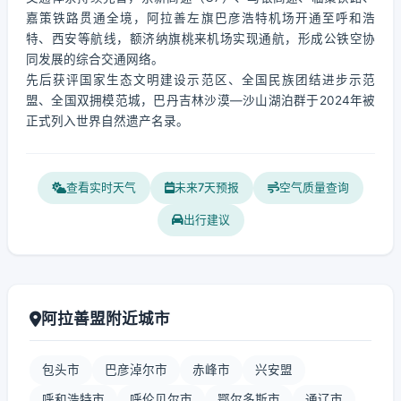
嘉策铁路贯通全境，阿拉善左旗巴彦浩特机场开通至呼和浩
特、西安等航线，额济纳旗桃来机场实现通航，形成公铁空协
同发展的综合交通网络。
先后获评国家生态文明建设示范区、全国民族团结进步示范
盟、全国双拥模范城，巴丹吉林沙漠—沙山湖泊群于2024年被
正式列入世界自然遗产名录。
查看实时天气
未来7天预报
空气质量查询
出行建议
阿拉善盟附近城市
包头市
巴彦淖尔市
赤峰市
兴安盟
呼和浩特市
呼伦贝尔市
鄂尔多斯市
通辽市