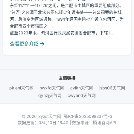
东经117°11′—117°26′之间，是合肥市主城区的重要组成部分。
“包河”之名源于北宋名臣包拯少年读书处——包公祠旁的护城
河，后演变为区域通称，1994年经国务院批准设立包河区，为
合肥市四个市辖区之一。
截至2023年末，包河区行政隶属安徽省合肥市，下辖1...
查看更多介绍
友情链接
pkienl天气网
hwxfd天气网
cylkh天气网
jsbs06天气网
qynzj天气网
cwyarid天气网
© 2026 jxyzst天气网.
鄂ICP备2025098837号-3
数据更新：08月10日 16:40 | 数据来源：腾讯官网API