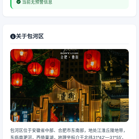
当前无预警信息
关于包河区
包河区位于安徽省中部、合肥市东南部，地处江淮丘陵地带，
东临南淝河，西倚巢湖，地理坐标介于北纬31°42′—31°55′、