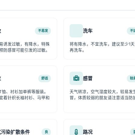
敏
洗车
不易发
不
易诱发过敏，有降水，特殊
将有降水，不宜洗车，建议至少1天
预防感冒可能引发的过敏。
再洗车。
衣
感冒
舒适
较
T恤、衬衫加单裤等服装。
天气转凉，空气湿度较大，较易发
宜着针织长袖衬衫、马甲和
冒，体质较弱的朋友请注意适当防
气污染扩散条件
路况
良