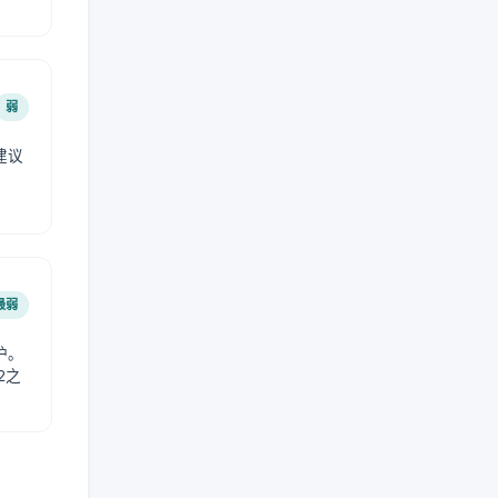
弱
建议
。
最弱
护。
2之