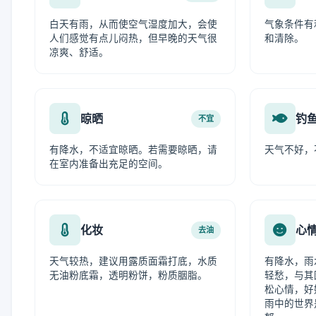
白天有雨，从而使空气湿度加大，会使
气象条件有
人们感觉有点儿闷热，但早晚的天气很
和清除。
凉爽、舒适。
晾晒
钓
不宜
有降水，不适宜晾晒。若需要晾晒，请
天气不好，
在室内准备出充足的空间。
化妆
心
去油
天气较热，建议用露质面霜打底，水质
有降水，雨
无油粉底霜，透明粉饼，粉质胭脂。
轻愁，与其
松心情，好
雨中的世界