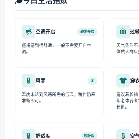
今日生活指数
空调开启
过
较少开启
您将感到很舒适，一般不需要开启空
天气条件不
调。
体质人群应
风寒
穿
无
温度未达到风寒所需的低温，稍作防寒
建议着长袖
准备即可。
年老体弱者
长裤。
舒适度
空
较舒适