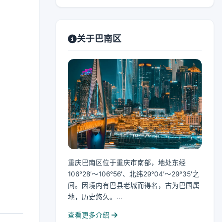
关于巴南区
重庆巴南区位于重庆市南部，地处东经
106°28′～106°56′、北纬29°04′～29°35′之
间。因境内有巴县老城而得名，古为巴国属
地，历史悠久。...
查看更多介绍