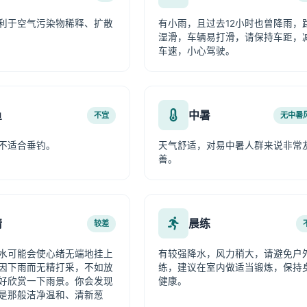
利于空气污染物稀释、扩散
有小雨，且过去12小时也曾降雨，
湿滑，车辆易打滑，请保持车距，
车速，小心驾驶。
鱼
中暑
不宜
无中暑
不适合垂钓。
天气舒适，对易中暑人群来说非常
善。
情
晨练
较差
水可能会使心绪无端地挂上
有较强降水，风力稍大，请避免户
因下雨而无精打采，不如放
练，建议在室内做适当锻炼，保持
好欣赏一下雨景。你会发现
健康。
是那般洁净温和、清新葱