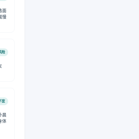
路面
减慢
风险
友
不宜
外晨
身体