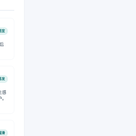
适宜
后
易发
生感
护。
湿滑