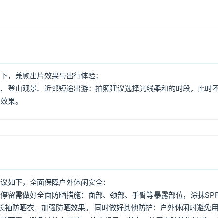
如下，兼顾出片效果与出行体验：
照、登山观景、近郊短途出游：拍照建议选择光线柔和的时段，此时
好效果。
建议如下，全面保障户外休闲安全：
停留需做好全面防晒措施：面部、颈部、手臂等暴露部位，涂抹SPF
着长袖防晒衣，加强防晒效果。 同时做好其他防护：户外休闲时避免