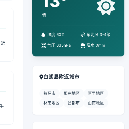
13°
晴
湿度 60%
东北风 3-4级
、近
气压 635hPa
降水 0mm
白朗县附近城市
拉萨市
那曲地区
阿里地区
林芝地区
昌都市
山南地区
牛