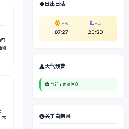
日出日落
日出
日落
07:27
20:50
动可
通繁
天气预警
当前无预警信息
较
关于白朗县
、不