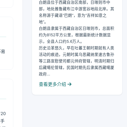
白朗县位于西藏自治区南部，日喀则市中
部，地处雅鲁藏布江中游宽谷地段北岸。其
名称源于藏语“巴朗”，意为“吉祥如意之
地”。
白朗县隶属于西藏自治区日喀则市，总面积
约为8152平方公里，根据最新统计数据显
示，全县人口约5.6万人。
历史沿革悠久，早在吐蕃王朝时期就有人类
不易
活动的痕迹。元朝时属乌思藏纳里速古鲁孙
等三路宣慰使司都元帅府管辖，明清时期归
后藏噶伦管辖，民国时期先后隶属西藏噶厦
政府...
查看更多介绍
20
用手