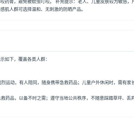
咬药膏，避免被蚊虫叮咬。 补充提示：老人、儿童皮肤较为敏感，
敏感肌人群可选择温和、无刺激的防晒产品。
提示如下，覆盖各类人群：
免剧烈运动，有人陪同，随身携带急救药品；儿童户外休闲时，需有家
、急救药品，以备不时之需；遵守当地公共秩序，不随意踩踏草坪、丢