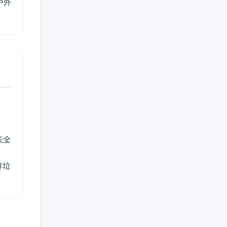
户外
长全
弃垃