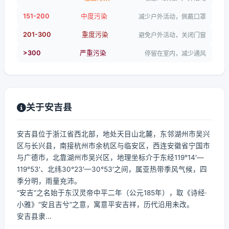
151-200
中度污染
减少户外活动，佩戴口罩
201-300
重度污染
避免户外活动，关闭门窗
>300
严重污染
停留在室内，减少通风
关于安吉县
安吉县位于浙江省西北部，地处天目山北麓，东邻湖州市吴兴
区与长兴县，南接杭州市余杭区与临安区，西连安徽省宁国市
与广德市，北靠湖州市吴兴区，地理坐标介于东经119°14′—
119°53′、北纬30°23′—30°53′之间，属亚热带季风气候，四
季分明，雨量充沛。
“安吉”之名始于东汉灵帝中平二年（公元185年），取《诗经·
小雅》“安且吉兮”之意，寓意平安吉祥，历代沿用未改。
安吉县隶...