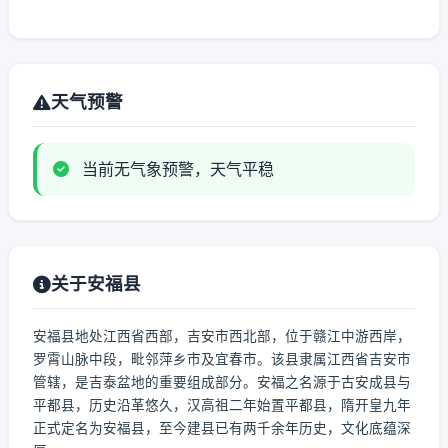
天气预警
当前无气象预警，天气平稳
关于安福县
安福县地处江西省西部，吉安市西北部，位于赣江中游西岸，
罗霄山脉中段，毗邻萍乡市及宜春市。该县隶属江西省吉安市
管辖，是吉泰盆地的重要组成部分。安福之名源于古安成县与
平都县，历史沿革悠久，汉高祖二年始置平都县，隋开皇九年
正式定名为安福县，至今建县已有两千余年历史，文化底蕴深