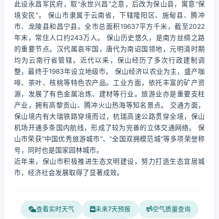
此设永昌军民府，取“永世兴昌”之意，后改为保山县，寓意“保
境安民”。 保山市隶属于云南省，下辖隆阳区、施甸县、腾冲
市、龙陵县和昌宁县。全市总面积19637平方千米，截至2022
年末，常住人口约243万人。 保山历史悠久，是南方丝绸之路
的重要节点。汉代属哀牢国，唐代为南诏国领地，元明清时期
均为云南行省管辖。近代以来，保山经历了多次行政建制调
整，最终于1983年设立地级市。 保山经济以农业为主，盛产咖
啡、茶叶、核桃等特色农产品。工业方面，依托丰富的矿产资
源，发展了有色金属冶炼、建材等行业。旅游业亦是重要支柱
产业，拥有高黎贡山、腾冲火山热海等知名景点。 交通方面，
保山境内有大瑞铁路穿境而过，杭瑞高速公路贯穿全境，保山
机场开通多条国内航线，形成了较为完善的立体交通网络。 保
山市荣获“中国优秀旅游城市”、“全国双拥模范城”等多项荣誉称
号，同时也是国家园林城市。
近年来，保山市积极推进生态文明建设，努力打造生态宜居城
市，经济社会发展取得了显著成效。
查看实时天气
未来7天预报
空气质量查询