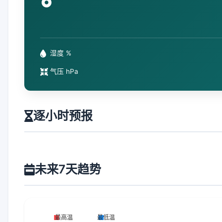
°
湿度 %
气压 hPa
逐小时预报
未来7天趋势