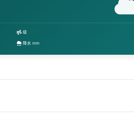
级
降水 mm