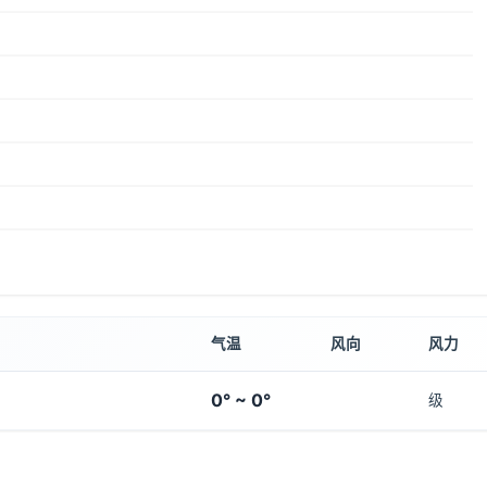
气温
风向
风力
0° ~ 0°
级