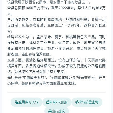
该县隶属于陕西省安康市，是安康市下辖的七县之一。
全县总面积1450平方千米，截至2022年末，常住人口约16.8万
人。
白河历史悠久，春秋时期属庸国地，战国时期归楚，秦统一后
设县制，历经多次变革，至民国二年（1913年）改称白河县至
今。
经济以农业为主，盛产茶叶、魔芋、核桃等特色农产品，同时
发展有水电、建材等工业产业。近年来，依托当地丰富的自然
资源和独特的地理位置，旅游业逐步兴起，重点打造了天宝梯
彩农园、庙山寨等旅游景区。
交通方面，襄渝铁路穿境而过，设有白河东站；十天高速公路
横贯东西，多条省道纵横交错，形成了较为便捷的公路运输网
络，为县域经济发展提供了有力支撑。
先后荣获“中国最美乡村”、“全国绿化模范县”等荣誉称号，在生
态保护、美丽乡村建设等方面取得显著成效。
查看实时天气
未来7天预报
空气质量查询
出行建议