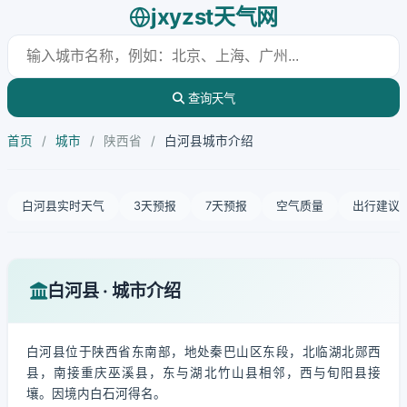
jxyzst天气网
查询天气
首页
/
城市
/
陕西省
/
白河县城市介绍
白河县实时天气
3天预报
7天预报
空气质量
出行建议
白河县 · 城市介绍
白河县位于陕西省东南部，地处秦巴山区东段，北临湖北郧西
县，南接重庆巫溪县，东与湖北竹山县相邻，西与旬阳县接
壤。因境内白石河得名。