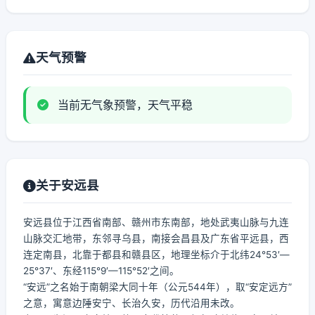
天气预警
当前无气象预警，天气平稳
关于安远县
安远县位于江西省南部、赣州市东南部，地处武夷山脉与九连
山脉交汇地带，东邻寻乌县，南接会昌县及广东省平远县，西
连定南县，北靠于都县和赣县区，地理坐标介于北纬24°53′—
25°37′、东经115°9′—115°52′之间。
“安远”之名始于南朝梁大同十年（公元544年），取“安定远方”
之意，寓意边陲安宁、长治久安，历代沿用未改。