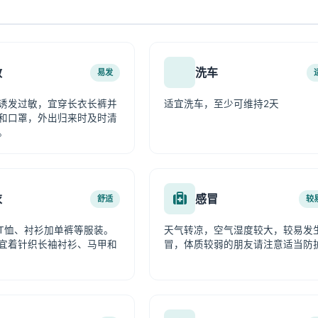
敏
洗车
易发
诱发过敏，宜穿长衣长裤并
适宜洗车，至少可维持2天
和口罩，外出归来时及时清
。
衣
感冒
舒适
较
T恤、衬衫加单裤等服装。
天气转凉，空气湿度较大，较易发
宜着针织长袖衬衫、马甲和
冒，体质较弱的朋友请注意适当防