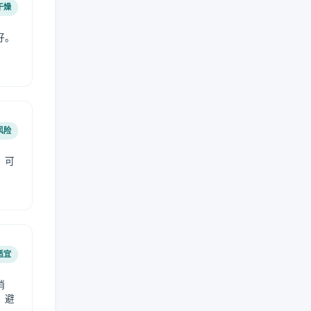
干燥
好。
风险
，可
适宜
稍
，避