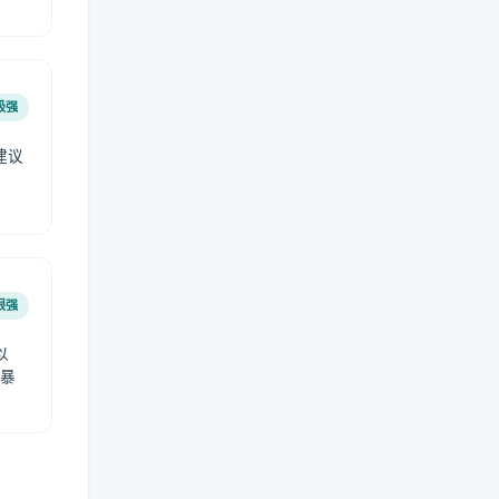
极强
建议
肤
很强
以
免暴