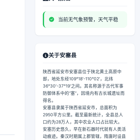
当前无气象预警，天气平稳
关于安塞县
陕西省延安市安塞县位于陕北黄土高原中
部，地处东经109°18′-110°02′，北纬
36°30′-37°19′之间。其名称源于古代军事
防御体系中的“塞”，因境内有古长城遗址而
得名。
安塞县隶属于陕西省延安市，总面积为
2950平方公里。截至最新统计，全县总人
口约为28万人，其中农业人口占比较大。
安塞历史悠久，早在新石器时代就有人类活
动痕迹。秦汉时期属上郡管辖，隋唐时设县