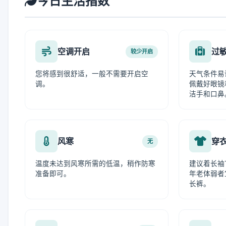
今日生活指数
空调开启
过
较少开启
您将感到很舒适，一般不需要开启空
天气条件易
调。
佩戴好眼镜
洁手和口鼻
风寒
穿
无
温度未达到风寒所需的低温，稍作防寒
建议着长袖
准备即可。
年老体弱者
长裤。