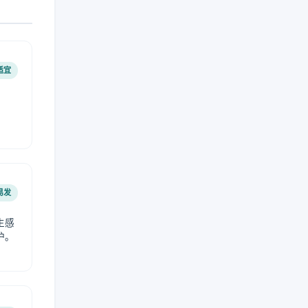
适宜
易发
生感
护。