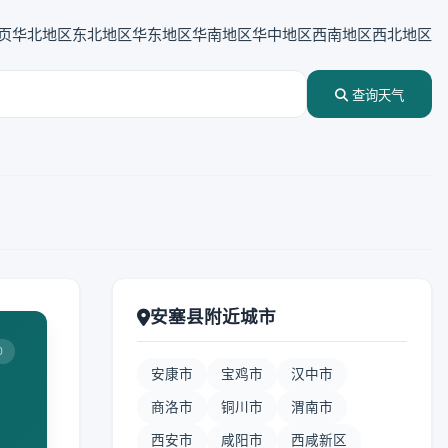
页
华北地区
东北地区
华东地区
华南地区
华中地区
西南地区
西北地区
查询天气
安塞县附近城市
0
安康市
宝鸡市
汉中市
商洛市
铜川市
渭南市
西安市
咸阳市
西咸新区