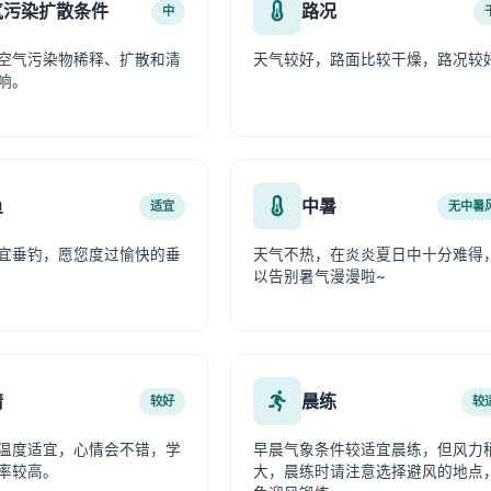
气污染扩散条件
路况
中
空气污染物稀释、扩散和清
天气较好，路面比较干燥，路况较
响。
鱼
中暑
适宜
无中暑
宜垂钓，愿您度过愉快的垂
天气不热，在炎炎夏日中十分难得
以告别暑气漫漫啦~
情
晨练
较好
较
温度适宜，心情会不错，学
早晨气象条件较适宜晨练，但风力
率较高。
大，晨练时请注意选择避风的地点