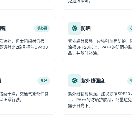
免迎风锻炼。
阳镜
防晒
很必要
云遮挡，但太阳辐射仍很
紫外辐射极强，应特别加强防护，
戴透射比2级且标注UV400
涂擦SPF20以上，PA++的防晒护
品，并随时补涂。
通
紫外线强度
良好
路面干燥，交通气象条件良
紫外线辐射极强，建议涂擦SPF20
以正常行驶。
上、PA++的防晒护肤品，尽量避
露于日光下。