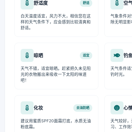
舒适度
空
舒适
白天温度适宜，风力不大，相信您在这
气象条件对
样的天气条件下，应会感到比较清爽和
除无明显影
舒适。
晾晒
钓
适宜
天气不错，适宜晾晒。赶紧把久未见阳
天气条件适
光的衣物搬出来吸收一下太阳的味道
钓时光。
吧！
化妆
心
去油防晒
建议用蜜质SPF20面霜打底，水质无油
天气较好，
粉底霜。
习、工作效