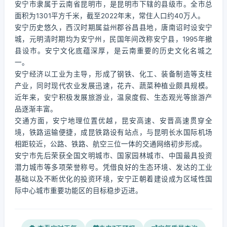
安宁市隶属于云南省昆明市，是昆明市下辖的县级市。全市总
面积为1301平方千米，截至2022年末，常住人口约40万人。
安宁历史悠久，西汉时期属益州郡谷昌县地，唐南诏时设安宁
城，元明清时期均为安宁州，民国年间改称安宁县，1995年撤
县设市。安宁文化底蕴深厚，是云南重要的历史文化名城之
一。
安宁经济以工业为主导，形成了钢铁、化工、装备制造等支柱
产业，同时现代农业发展迅速，花卉、蔬菜种植业颇具规模。
近年来，安宁积极发展旅游业，温泉度假、生态观光等旅游产
品逐渐丰富。
交通方面，安宁地理位置优越，昆安高速、安晋高速贯穿全
境，铁路运输便捷，成昆铁路设有站点，与昆明长水国际机场
相距较近，公路、铁路、航空三位一体的交通网络初步形成。
安宁市先后荣获全国文明城市、国家园林城市、中国最具投资
潜力城市等多项荣誉称号。凭借良好的生态环境、发达的工业
基础以及不断优化的投资环境，安宁正朝着建设成为区域性国
际中心城市重要功能区的目标稳步迈进。